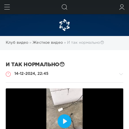
ИСКАТЬ
ВОЙТИ
Клуб видео
»
Жесткое видео
» И так нормально😯
И ТАК НОРМАЛЬНО😯
14-12-2024, 22:45
Жесткое
видео
Heavy
180
Воспроизвести