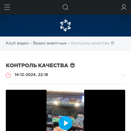
ИСКАТЬ
ВОЙТИ
Клуб видео
»
Видео животные
» Контроль качества 😎
КОНТРОЛЬ КАЧЕСТВА 😎
14-12-2024, 22:18
Видео
животные
/
Видео
Воспроизвести
с