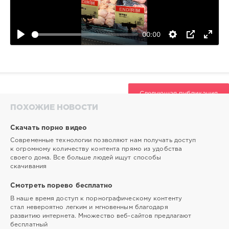
едой
Heavy
00:00
183
0
Следующая публикация
ПОХОЖИЕ НОВОСТИ
Скачать порно видео
Современные технологии позволяют нам получать доступ
к огромному количеству контента прямо из удобства
своего дома. Все больше людей ищут способы
скачивания
Смотреть порево бесплатно
В наше время доступ к порнографическому контенту
стал невероятно легким и мгновенным благодаря
развитию интернета. Множество веб-сайтов предлагают
бесплатный