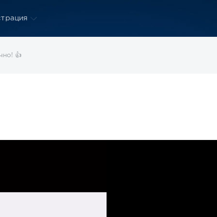
страция
но! 👍